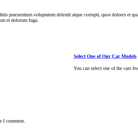
tiis praesentium voluptatum deleniti atque corrupti, quos dolores et qua
orum et dolorum fuga.
Select One of Our Car Models
You can select one of the cars fr
READ MORE
me I comment.