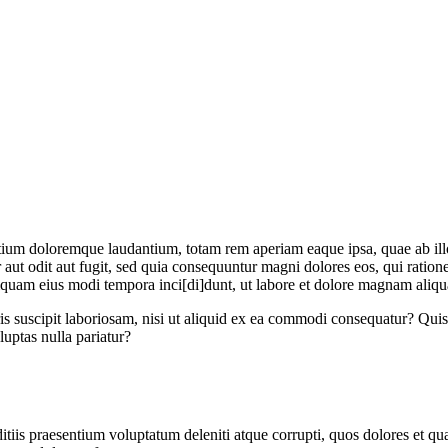
tium doloremque laudantium, totam rem aperiam eaque ipsa, quae ab illo i
aut odit aut fugit, sed quia consequuntur magni dolores eos, qui ratio
numquam eius modi tempora inci[di]dunt, ut labore et dolore magnam aliq
 suscipit laboriosam, nisi ut aliquid ex ea commodi consequatur? Quis a
luptas nulla pariatur?
tiis praesentium voluptatum deleniti atque corrupti, quos dolores et qua